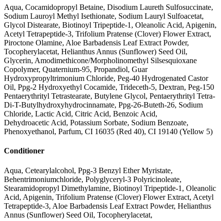
Aqua, Cocamidopropyl Betaine, Disodium Laureth Sulfosuccinate,
Sodium Lauroyl Methyl Isethionate, Sodium Lauryl Sulfoacetat,
Glycol Distearate, Biotinoyl Tripeptide-1, Oleanolic Acid, Apigenin,
Acetyl Tetrapeptide-3, Trifolium Pratense (Clover) Flower Extract,
Piroctone Olamine, Aloe Barbadensis Leaf Extract Powder,
Tocopherylacetat, Helianthus Annus (Sunflower) Seed Oil,
Glycerin, Amodimethicone/Morpholinomethyl Silsesquioxane
Copolymer, Quaternium-95, Propandiol, Guar
Hydroxypropyltrimonium Chloride, Peg-40 Hydrogenated Castor
Oil, Ppg-2 Hydroxyethyl Cocamide, Trideceth-5, Dextran, Peg-150
Pentaerythrityl Tetrastearate, Butylene Glycol, Pentaerythrityl Tetra-
Di-T-Butylhydroxyhydrocinnamate, Ppg-26-Buteth-26, Sodium
Chloride, Lactic Acid, Citric Acid, Benzoic Acid,
Dehydroacetic Acid, Potassium Sorbate, Sodium Benzoate,
Phenoxyethanol, Parfum, CI 16035 (Red 40), CI 19140 (Yellow 5)
Conditioner
Aqua, Cetearylalcohol, Ppg-3 Benzyl Ether Myristate,
Behentrimoniumchloride, Polyglyceryl-3 Polyricinoleate,
Stearamidopropyl Dimethylamine, Biotinoyl Tripeptide-1, Oleanolic
Acid, Apigenin, Trifolium Pratense (Clover) Flower Extract, Acetyl
Tetrapeptide-3, Aloe Barbadensis Leaf Extract Powder, Helianthus
Annus (Sunflower) Seed Oil, Tocopherylacetat,