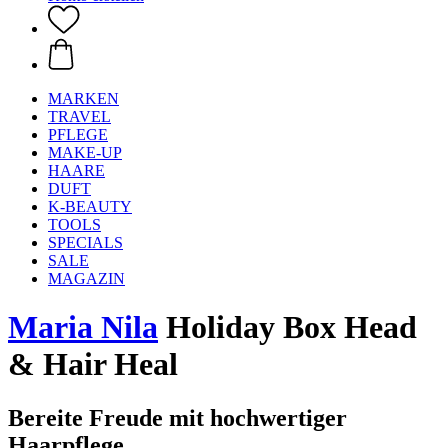
MARKEN
TRAVEL
PFLEGE
MAKE-UP
HAARE
DUFT
K-BEAUTY
TOOLS
SPECIALS
SALE
MAGAZIN
Maria Nila
Holiday Box Head
& Hair Heal
Bereite Freude mit hochwertiger
Haarpflege