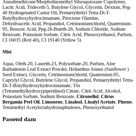
Amodimethicone/Morpholinomethyl Silsesquioxane Copolymer,
Lactic Acid, Trideceth-5, Butylene Glycol, Glycerin, Dextran, Peg-
40 Hydrogenated Castor Oil, Pentaerythrityl Tetra-Di-T-
Butylhydroxyhydrocinnamate, Piroctone Olamine,
Dehydroacetic Acid, Propandiol, Cetrimoniumchlorid, Quaternium-
95, Benzoic Acid, Ppg-26-Buteth-26, Sodium Chloride, Sodium
Benzoate, Potassium Sorbate, Citric Acid, Phenoxyethanol, Parfum,
CI 16035 (Red 40), CI 19140 (Yellow 5)
Mist
Aqua, Oleth-20, Laureth-23, Polysorbate-20, Parfum, Aloe
Barbadensis Leaf Extract Powder, Helianthus Annus (Sunflower )
Seed Extract, Glycerin, Cetrimoniumchlorid, Quaternium-95,
Caprylyl Glycol, Butylene Glycol, Propandiol, Pentaerythrityl Tetra-
Di-T-Butylhydroxyhydrocinnamate, Tris
(Tetramethylhydroxypiperidinol) Citrate, Citric Acid, Alcohol,
Potassium Sorbate, Sodium Benzoate,
Citronellol
,
Citrus
Bergamia Peel Oil
,
Limonene
,
Linalool
,
Linalyl Acetate
,
Pinene
,
Tetramethyl Acetyloctahydronaphtalenes, Phenoxyethanol
Passend dazu