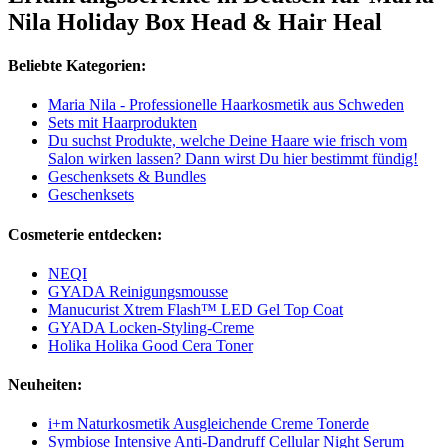
Nila Holiday Box Head & Hair Heal
Beliebte Kategorien:
Maria Nila - Professionelle Haarkosmetik aus Schweden
Sets mit Haarprodukten
Du suchst Produkte, welche Deine Haare wie frisch vom
Salon wirken lassen? Dann wirst Du hier bestimmt fündig!
Geschenksets & Bundles
Geschenksets
Cosmeterie entdecken:
NEQI
GYADA Reinigungsmousse
Manucurist Xtrem Flash™ LED Gel Top Coat
GYADA Locken-Styling-Creme
Holika Holika Good Cera Toner
Neuheiten:
i+m Naturkosmetik Ausgleichende Creme Tonerde
Symbiose Intensive Anti-Dandruff Cellular Night Serum