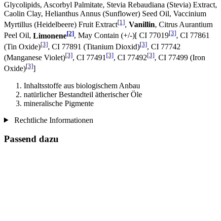
Glycolipids, Ascorbyl Palmitate, Stevia Rebaudiana (Stevia) Extract,
Caolin Clay, Helianthus Annus (Sunflower) Seed Oil, Vaccinium
[1]
Myrtillus (Heidelbeere) Fruit Extract
,
Vanillin
, Citrus Aurantium
[2]
[3]
Peel Oil,
Limonene
, May Contain (+/-)[ CI 77019
, CI 77861
[3]
[3]
(Tin Oxide)
, CI 77891 (Titanium Dioxid)
, CI 77742
[3]
[3]
[3]
(Manganese Violet)
, CI 77491
, CI 77492
, CI 77499 (Iron
[3]
Oxide)
]
Inhaltsstoffe aus biologischem Anbau
natürlicher Bestandteil ätherischer Öle
mineralische Pigmente
Rechtliche Informationen
Passend dazu