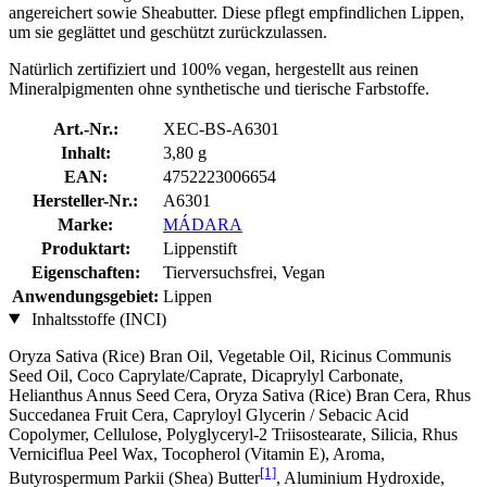
angereichert sowie Sheabutter. Diese pflegt empfindlichen Lippen,
um sie geglättet und geschützt zurückzulassen.
Natürlich zertifiziert und 100% vegan, hergestellt aus reinen
Mineralpigmenten ohne synthetische und tierische Farbstoffe.
Art.-Nr.:
XEC-BS-A6301
Inhalt:
3,80 g
EAN:
4752223006654
Hersteller-Nr.:
A6301
Marke:
MÁDARA
Produktart:
Lippenstift
Eigenschaften:
Tierversuchsfrei, Vegan
Anwendungsgebiet:
Lippen
Inhaltsstoffe (INCI)
Oryza Sativa (Rice) Bran Oil, Vegetable Oil, Ricinus Communis
Seed Oil, Coco Caprylate/Caprate, Dicaprylyl Carbonate,
Helianthus Annus Seed Cera, Oryza Sativa (Rice) Bran Cera, Rhus
Succedanea Fruit Cera, Capryloyl Glycerin / Sebacic Acid
Copolymer, Cellulose, Polyglyceryl-2 Triisostearate, Silicia, Rhus
Verniciflua Peel Wax, Tocopherol (Vitamin E), Aroma,
[1]
Butyrospermum Parkii (Shea) Butter
, Aluminium Hydroxide,