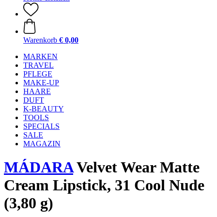
Warenkorb
€ 0,00
MARKEN
TRAVEL
PFLEGE
MAKE-UP
HAARE
DUFT
K-BEAUTY
TOOLS
SPECIALS
SALE
MAGAZIN
MÁDARA
Velvet Wear Matte
Cream Lipstick, 31 Cool Nude
(3,80 g)