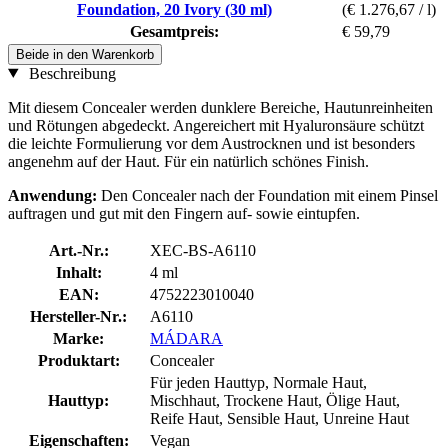
Foundation, 20 Ivory (30 ml)
(€ 1.276,67 / l)
Gesamtpreis:
€ 59,79
Beide in den Warenkorb
Beschreibung
Mit diesem Concealer werden dunklere Bereiche, Hautunreinheiten
und Rötungen abgedeckt. Angereichert mit Hyaluronsäure schützt
die leichte Formulierung vor dem Austrocknen und ist besonders
angenehm auf der Haut. Für ein natürlich schönes Finish.
Anwendung:
Den Concealer nach der Foundation mit einem Pinsel
auftragen und gut mit den Fingern auf- sowie eintupfen.
Art.-Nr.:
XEC-BS-A6110
Inhalt:
4 ml
EAN:
4752223010040
Hersteller-Nr.:
A6110
Marke:
MÁDARA
Produktart:
Concealer
Für jeden Hauttyp, Normale Haut,
Hauttyp:
Mischhaut, Trockene Haut, Ölige Haut,
Reife Haut, Sensible Haut, Unreine Haut
Eigenschaften:
Vegan