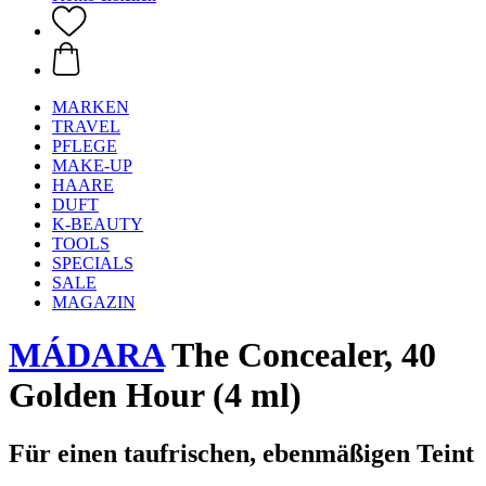
MARKEN
TRAVEL
PFLEGE
MAKE-UP
HAARE
DUFT
K-BEAUTY
TOOLS
SPECIALS
SALE
MAGAZIN
MÁDARA
The Concealer, 40
Golden Hour (4 ml)
Für einen taufrischen, ebenmäßigen Teint