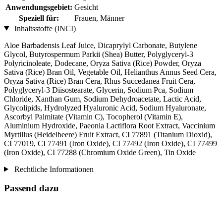
Anwendungsgebiet:
Gesicht
Speziell für:
Frauen, Männer
Inhaltsstoffe (INCI)
Aloe Barbadensis Leaf Juice, Dicaprylyl Carbonate, Butylene
Glycol, Butyrospermum Parkii (Shea) Butter, Polyglyceryl-3
Polyricinoleate, Dodecane, Oryza Sativa (Rice) Powder, Oryza
Sativa (Rice) Bran Oil, Vegetable Oil, Helianthus Annus Seed Cera,
Oryza Sativa (Rice) Bran Cera, Rhus Succedanea Fruit Cera,
Polyglyceryl-3 Diisostearate, Glycerin, Sodium Pca, Sodium
Chloride, Xanthan Gum, Sodium Dehydroacetate, Lactic Acid,
Glycolipids, Hydrolyzed Hyaluronic Acid, Sodium Hyaluronate,
Ascorbyl Palmitate (Vitamin C), Tocopherol (Vitamin E),
Aluminium Hydroxide, Paeonia Lactiflora Root Extract, Vaccinium
Myrtillus (Heidelbeere) Fruit Extract, CI 77891 (Titanium Dioxid),
CI 77019, CI 77491 (Iron Oxide), CI 77492 (Iron Oxide), CI 77499
(Iron Oxide), CI 77288 (Chromium Oxide Green), Tin Oxide
Rechtliche Informationen
Passend dazu