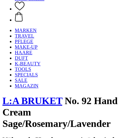
MARKEN
TRAVEL
PFLEGE
MAKE-UP
HAARE
DUFT
K-BEAUTY
TOOLS
SPECIALS
SALE
MAGAZIN
L:A BRUKET
No. 92 Hand
Cream
Sage/Rosemary/Lavender