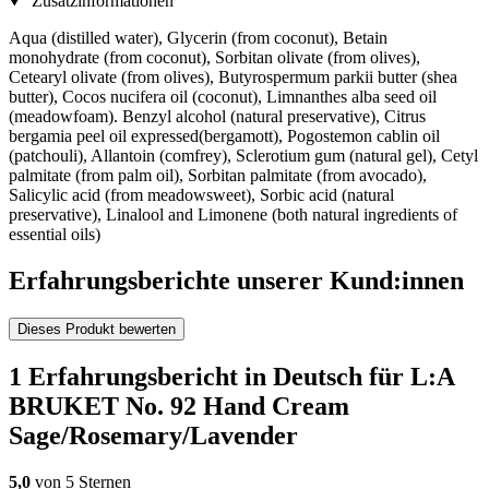
Zusatzinformationen
Aqua (distilled water), Glycerin (from coconut), Betain
monohydrate (from coconut), Sorbitan olivate (from olives),
Cetearyl olivate (from olives), Butyrospermum parkii butter (shea
butter), Cocos nucifera oil (coconut), Limnanthes alba seed oil
(meadowfoam). Benzyl alcohol (natural preservative), Citrus
bergamia peel oil expressed(bergamott), Pogostemon cablin oil
(patchouli), Allantoin (comfrey), Sclerotium gum (natural gel), Cetyl
palmitate (from palm oil), Sorbitan palmitate (from avocado),
Salicylic acid (from meadowsweet), Sorbic acid (natural
preservative), Linalool and Limonene (both natural ingredients of
essential oils)
Erfahrungsberichte unserer Kund:innen
Dieses Produkt bewerten
1 Erfahrungsbericht in Deutsch für L:A
BRUKET No. 92 Hand Cream
Sage/Rosemary/Lavender
5,0
von 5 Sternen