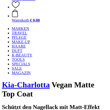
Warenkorb
€ 0,00
MARKEN
TRAVEL
PFLEGE
MAKE-UP
HAARE
DUFT
K-BEAUTY
TOOLS
SPECIALS
SALE
MAGAZIN
Kia-Charlotta
Vegan Matte
Top Coat
Schützt den Nagellack mit Matt-Effekt