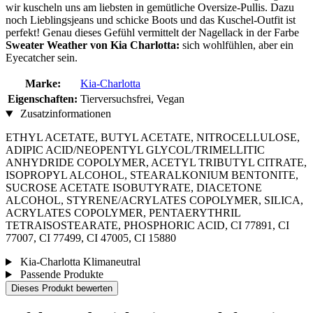
wir kuscheln uns am liebsten in gemütliche Oversize-Pullis. Dazu
noch Lieblingsjeans und schicke Boots und das Kuschel-Outfit ist
perfekt! Genau dieses Gefühl vermittelt der Nagellack in der Farbe
Sweater Weather von Kia Charlotta:
sich wohlfühlen, aber ein
Eyecatcher sein.
Marke:
Kia-Charlotta
Eigenschaften:
Tierversuchsfrei, Vegan
Zusatzinformationen
ETHYL ACETATE, BUTYL ACETATE, NITROCELLULOSE,
ADIPIC ACID/NEOPENTYL GLYCOL/TRIMELLITIC
ANHYDRIDE COPOLYMER, ACETYL TRIBUTYL CITRATE,
ISOPROPYL ALCOHOL, STEARALKONIUM BENTONITE,
SUCROSE ACETATE ISOBUTYRATE, DIACETONE
ALCOHOL, STYRENE/ACRYLATES COPOLYMER, SILICA,
ACRYLATES COPOLYMER, PENTAERYTHRIL
TETRAISOSTEARATE, PHOSPHORIC ACID, CI 77891, CI
77007, CI 77499, CI 47005, CI 15880
Kia-Charlotta Klimaneutral
Passende Produkte
Dieses Produkt bewerten