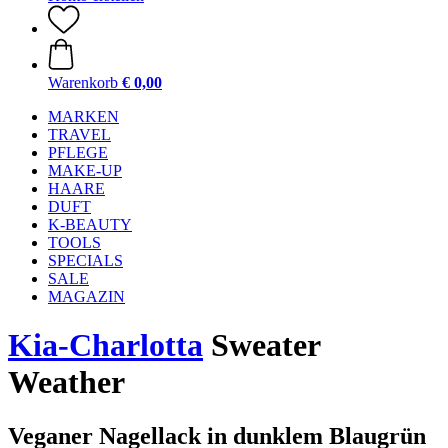
Warenkorb
€ 0,00
MARKEN
TRAVEL
PFLEGE
MAKE-UP
HAARE
DUFT
K-BEAUTY
TOOLS
SPECIALS
SALE
MAGAZIN
Kia-Charlotta
Sweater
Weather
Veganer Nagellack in dunklem Blaugrün