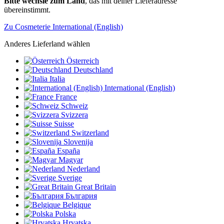
Bitte wechsle zum Land
, das mit deiner Lieferadresse
übereinstimmt.
Zu Cosmeterie International (English)
Anderes Lieferland wählen
Österreich
Deutschland
Italia
International (English)
France
Schweiz
Svizzera
Suisse
Switzerland
Slovenija
España
Magyar
Nederland
Sverige
Great Britain
България
Belgique
Polska
Hrvatska