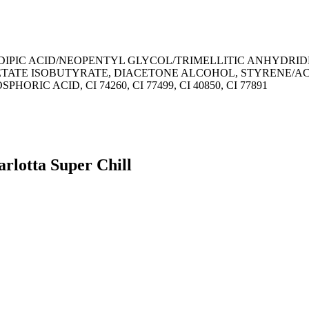
DIPIC ACID/NEOPENTYL GLYCOL/TRIMELLITIC ANHYDRID
TATE ISOBUTYRATE, DIACETONE ALCOHOL, STYRENE/AC
C ACID, CI 74260, CI 77499, CI 40850, CI 77891
rlotta Super Chill