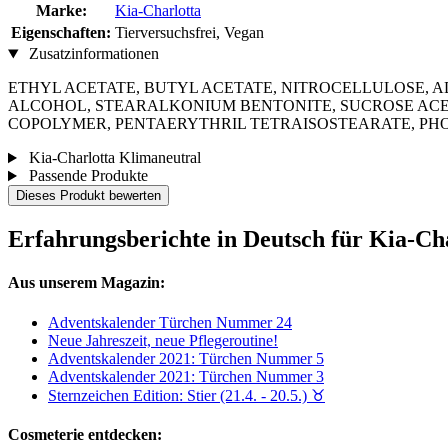
Marke:
Kia-Charlotta
Eigenschaften:
Tierversuchsfrei, Vegan
Zusatzinformationen
ETHYL ACETATE, BUTYL ACETATE, NITROCELLULOSE, A
ALCOHOL, STEARALKONIUM BENTONITE, SUCROSE ACE
COPOLYMER, PENTAERYTHRIL TETRAISOSTEARATE, PHOSPHORI
Kia-Charlotta Klimaneutral
Passende Produkte
Dieses Produkt bewerten
Erfahrungsberichte in Deutsch für Kia-Cha
Aus unserem Magazin:
Adventskalender Türchen Nummer 24
Neue Jahreszeit, neue Pflegeroutine!
Adventskalender 2021: Türchen Nummer 5
Adventskalender 2021: Türchen Nummer 3
Sternzeichen Edition: Stier (21.4. - 20.5.) ♉︎
Cosmeterie entdecken: