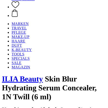
MARKEN
TRAVEL
PFLEGE
MAKE-UP
HAARE
DUFT
K-BEAUTY
TOOLS
SPECIALS
SALE
MAGAZIN
ILIA Beauty
Skin Blur
Hydrating Serum Concealer,
1N Twill (6 ml)