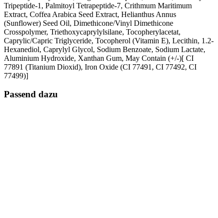
Tripeptide-1, Palmitoyl Tetrapeptide-7, Crithmum Maritimum
Extract, Coffea Arabica Seed Extract, Helianthus Annus
(Sunflower) Seed Oil, Dimethicone/Vinyl Dimethicone
Crosspolymer, Triethoxycaprylylsilane, Tocopherylacetat,
Caprylic/Capric Triglyceride, Tocopherol (Vitamin E), Lecithin, 1.2-
Hexanediol, Caprylyl Glycol, Sodium Benzoate, Sodium Lactate,
Aluminium Hydroxide, Xanthan Gum, May Contain (+/-)[ CI
77891 (Titanium Dioxid), Iron Oxide (CI 77491, CI 77492, CI
77499)]
Passend dazu