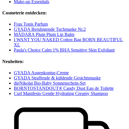
Make-up Essentials
Cosmeterie entdecken:
Frau Tonis Parfum
GYADA Beruhigende Tuchmaske Nr.2
MÁDARA Plum Plum Lip Balm
I WANT YOU NAKED Cotton Bag BORN BEAUTIFUL
XL
Paula's Choice Calm 1% BHA Sensitive Skin Exfoliant
Neuheiten:
GYADA Augenkontur-Creme
GYADA Straffende & kühlende Gesichtsmaske
dieNikolai Bio-Baby Sonnenschein-Set
BORNTOSTANDOUT® Candy Dust Eau de Toilette
Curl Manifesto Gentle Hydrating Creamy Shampoo