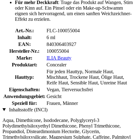
Für mehr Deckkraft
: Trage das Produkt auf Wangen, Stirn
oder Kinn auf. Ein Pinsel oder ein Make-up-Schwamm
eignen sich hervorragend, um einen sanften Weichzeichner-
Effekt zu erzielen.
Art.-Nr.:
FLC-100055004
Inhalt:
6 ml
EAN:
840306403927
Hersteller-Nr.:
100055004
Marke:
ILIA Beauty
Produktart:
Concealer
Für jeden Hauttyp, Normale Haut,
Hauttyp:
Mischhaut, Trockene Haut, Ölige Haut,
Reife Haut, Sensible Haut, Unreine Haut
Eigenschaften:
Vegan, Tierversuchsfrei
Anwendungsgebiet:
Gesicht
Speziell für:
Frauen, Männer
Inhaltsstoffe (INCI)
Aqua, Dimethicone, Isododecane, Polyglyceryl-3
Polydimethylsiloxyethyl Dimethicone, Phenyl Trimethicone,
Propandiol, Disteardimonium Hectorite, Glycerin,
Trimethylsiloxysilicate, Magnesium Sulphate, Caffeine, Palmitoyl