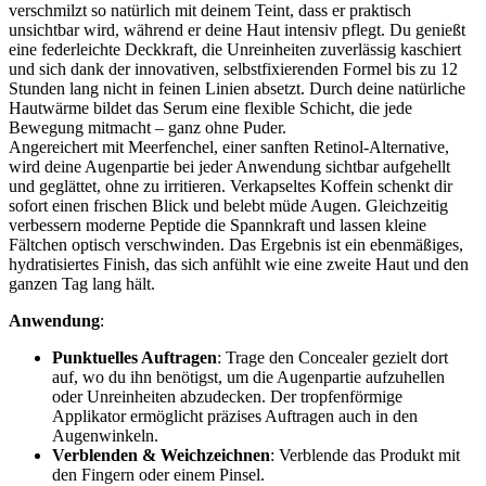
verschmilzt so natürlich mit deinem Teint, dass er praktisch
unsichtbar wird, während er deine Haut intensiv pflegt. Du genießt
eine federleichte Deckkraft, die Unreinheiten zuverlässig kaschiert
und sich dank der innovativen, selbstfixierenden Formel bis zu 12
Stunden lang nicht in feinen Linien absetzt. Durch deine natürliche
Hautwärme bildet das Serum eine flexible Schicht, die jede
Bewegung mitmacht – ganz ohne Puder.
Angereichert mit Meerfenchel, einer sanften Retinol-Alternative,
wird deine Augenpartie bei jeder Anwendung sichtbar aufgehellt
und geglättet, ohne zu irritieren. Verkapseltes Koffein schenkt dir
sofort einen frischen Blick und belebt müde Augen. Gleichzeitig
verbessern moderne Peptide die Spannkraft und lassen kleine
Fältchen optisch verschwinden. Das Ergebnis ist ein ebenmäßiges,
hydratisiertes Finish, das sich anfühlt wie eine zweite Haut und den
ganzen Tag lang hält.
Anwendung
:
Punktuelles Auftragen
: Trage den Concealer gezielt dort
auf, wo du ihn benötigst, um die Augenpartie aufzuhellen
oder Unreinheiten abzudecken. Der tropfenförmige
Applikator ermöglicht präzises Auftragen auch in den
Augenwinkeln.
Verblenden & Weichzeichnen
: Verblende das Produkt mit
den Fingern oder einem Pinsel.