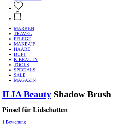
MARKEN
TRAVEL
PFLEGE
MAKE-UP
HAARE
DUFT
K-BEAUTY
TOOLS
SPECIALS
SALE
MAGAZIN
ILIA Beauty
Shadow Brush
Pinsel für Lidschatten
1 Bewertung