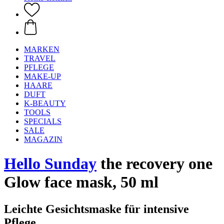
MARKEN
TRAVEL
PFLEGE
MAKE-UP
HAARE
DUFT
K-BEAUTY
TOOLS
SPECIALS
SALE
MAGAZIN
Hello Sunday
the recovery one
Glow face mask, 50 ml
Leichte Gesichtsmaske für intensive
Pflege