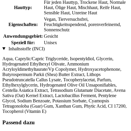
Für jeden Hauttyp, Trockene Haut, Normale
Hauttyp:
Haut, Ölige Haut, Mischhaut, Reife Haut,
Sensible Haut, Unreine Haut
Vegan, Tierversuchsfrei,
Eigenschaften:
Feuchtigkeitsspendend, porenverfeinernd,
Sonnenschutz
Anwendungsgebiet:
Gesicht
Speziell für:
Unisex
Inhaltsstoffe (INCI)
Aqua, Caprylic/Capric Triglyceride, Isopentyldiol, Glycerin,
Hydrogenated Ethylhexyl Olivate, Ammonium
Acryloyldimethyltaurate/Vp Copolymer, Hydroxyacetophenone,
Butyrospermum Parkii (Shea) Butter Extract, Lithops
Pseudotruncatella Callus Lysate, Tocopherylacetat, Parfum,
Ethylhexylglycerin, Hydrogenated Olive Oil Unsaponifiables,
Centella Asiatica Extract, Tetrasodium Glutamate Diacetate, Avena
Sativa (Oat) Kernel Extract, Lactobacillus Ferment, Pentylene
Glycol, Sodium Benzoate, Potassium Sorbate, Cyamopsis
Tetragonoloba (Guar) Gum, Xanthan Gum, Phytic Acid, CI 17200,
Tocopherol (Vitamin E)
Passend dazu