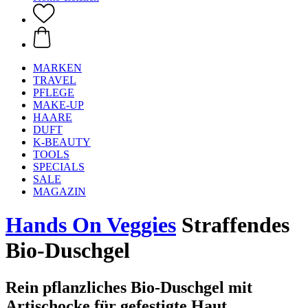
MARKEN
TRAVEL
PFLEGE
MAKE-UP
HAARE
DUFT
K-BEAUTY
TOOLS
SPECIALS
SALE
MAGAZIN
Hands On Veggies
Straffendes
Bio-Duschgel
Rein pflanzliches Bio-Duschgel mit
Artischocke für gefestigte Haut