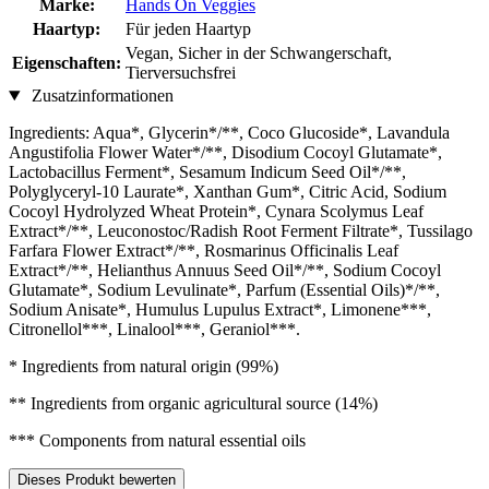
Marke:
Hands On Veggies
Haartyp:
Für jeden Haartyp
Vegan, Sicher in der Schwangerschaft,
Eigenschaften:
Tierversuchsfrei
Zusatzinformationen
Ingredients: Aqua*, Glycerin*/**, Coco Glucoside*, Lavandula
Angustifolia Flower Water*/**, Disodium Cocoyl Glutamate*,
Lactobacillus Ferment*, Sesamum Indicum Seed Oil*/**,
Polyglyceryl-10 Laurate*, Xanthan Gum*, Citric Acid, Sodium
Cocoyl Hydrolyzed Wheat Protein*, Cynara Scolymus Leaf
Extract*/**, Leuconostoc/Radish Root Ferment Filtrate*, Tussilago
Farfara Flower Extract*/**, Rosmarinus Officinalis Leaf
Extract*/**, Helianthus Annuus Seed Oil*/**, Sodium Cocoyl
Glutamate*, Sodium Levulinate*, Parfum (Essential Oils)*/**,
Sodium Anisate*, Humulus Lupulus Extract*, Limonene***,
Citronellol***, Linalool***, Geraniol***.
* Ingredients from natural origin (99%)
** Ingredients from organic agricultural source (14%)
*** Components from natural essential oils
Dieses Produkt bewerten