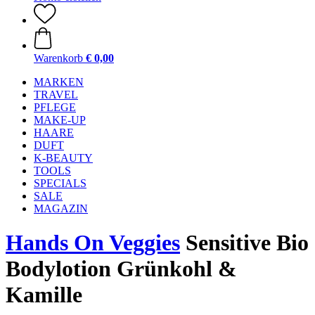
Warenkorb
€ 0,00
MARKEN
TRAVEL
PFLEGE
MAKE-UP
HAARE
DUFT
K-BEAUTY
TOOLS
SPECIALS
SALE
MAGAZIN
Hands On Veggies
Sensitive Bio
Bodylotion Grünkohl &
Kamille