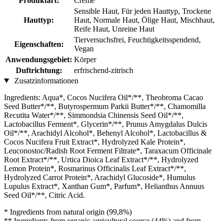
Produktart:
Creme
Sensible Haut, Für jeden Hauttyp, Trockene
Hauttyp:
Haut, Normale Haut, Ölige Haut, Mischhaut,
Reife Haut, Unreine Haut
Tierversuchsfrei, Feuchtigkeitsspendend,
Eigenschaften:
Vegan
Anwendungsgebiet:
Körper
Duftrichtung:
erfrischend-zitrisch
Zusatzinformationen
Ingredients: Aqua*, Cocos Nucifera Oil*/**, Theobroma Cacao
Seed Butter*/**, Butyrospermum Parkii Butter*/**, Chamomilla
Recutita Water*/**, Simmondsia Chinensis Seed Oil*/**,
Lactobacillus Ferment*, Glycerin*/**, Prunus Amygdalus Dulcis
Oil*/**, Arachidyl Alcohol*, Behenyl Alcohol*, Lactobacillus &
Cocos Nucifera Fruit Extract*, Hydrolyzed Kale Protein*,
Leuconostoc/Radish Root Ferment Filtrate*, Taraxacum Officinale
Root Extract*/**, Urtica Dioica Leaf Extract*/**, Hydrolyzed
Lemon Protein*, Rosmarinus Officinalis Leaf Extract*/**,
Hydrolyzed Carrot Protein*, Arachidyl Glucoside*, Humulus
Lupulus Extract*, Xanthan Gum*, Parfum*, Helianthus Annuus
Seed Oil*/**, Citric Acid.
* Ingredients from natural origin (99,8%)
** Ingredients from organic agricultural source (44%) and from