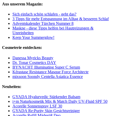
Aus unserem Magazin:
Sich einfach schön schlafen - geht das?
3 Tipps für mehr Entspannung im Alltag & besseren Schlaf
Adventskalender Türchen Nummer 8
Maskne - diese Tipps helfen bei Hautreizungen &
Unreinheiten
Keep Your Summerglow!
Cosmeterie entdecken:
Danessa Myricks Beauty
Dr. Tonar Cosmetics DAY
BYNACHT Illuminating Super C Serum
Kérastase Resistance Masque Force Architecte
mixsoon Soondy Centella Asiatica Essence
Neuheiten:
GYADA Hyalurvedic Stärkender Balsam
i+m Naturkosmetik Mix & Match Daily UV-Fluid SPF 50
Acorelle Sonnenspray LSF 30
GYADA Re:Purity Skin Gesichtsreiniger
Acorelle Refill Mädesüß Deo