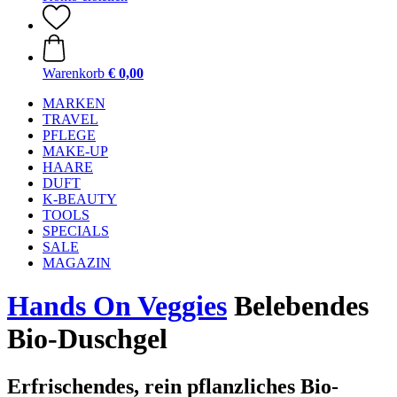
Warenkorb
€ 0,00
MARKEN
TRAVEL
PFLEGE
MAKE-UP
HAARE
DUFT
K-BEAUTY
TOOLS
SPECIALS
SALE
MAGAZIN
Hands On Veggies
Belebendes
Bio-Duschgel
Erfrischendes, rein pflanzliches Bio-