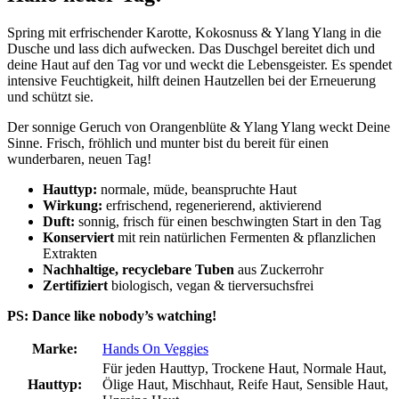
Spring mit erfrischender Karotte, Kokosnuss & Ylang Ylang in die
Dusche und lass dich aufwecken. Das Duschgel bereitet dich und
deine Haut auf den Tag vor und weckt die Lebensgeister. Es spendet
intensive Feuchtigkeit, hilft deinen Hautzellen bei der Erneuerung
und schützt sie.
Der sonnige Geruch von Orangenblüte & Ylang Ylang weckt Deine
Sinne. Frisch, fröhlich und munter bist du bereit für einen
wunderbaren, neuen Tag!
Hauttyp:
normale, müde, beanspruchte Haut
Wirkung:
erfrischend, regenerierend, aktivierend
Duft:
sonnig, frisch für einen beschwingten Start in den Tag
Konserviert
mit rein natürlichen Fermenten & pflanzlichen
Extrakten
Nachhaltige, recyclebare Tuben
aus Zuckerrohr
Zertifiziert
biologisch, vegan & tierversuchsfrei
PS: Dance like nobody’s watching!
Marke:
Hands On Veggies
Für jeden Hauttyp, Trockene Haut, Normale Haut,
Hauttyp:
Ölige Haut, Mischhaut, Reife Haut, Sensible Haut,