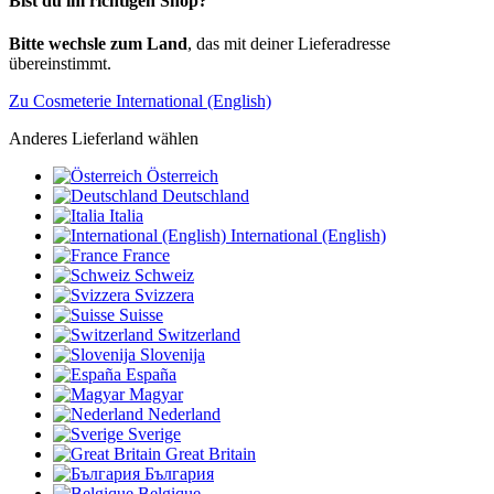
Bist du im richtigen Shop?
Bitte wechsle zum Land
, das mit deiner Lieferadresse
übereinstimmt.
Zu Cosmeterie International (English)
Anderes Lieferland wählen
Österreich
Deutschland
Italia
International (English)
France
Schweiz
Svizzera
Suisse
Switzerland
Slovenija
España
Magyar
Nederland
Sverige
Great Britain
България
Belgique