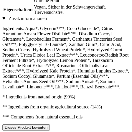
Unreine Haut
Vegan, Sicher in der Schwangerschaft,
Eigenschaften:
Tierversuchsfrei
Zusatzinformationen
Ingredients: Aqua*, Glycerin*/**, Coco Glucoside*, Citrus
Aurantium Amara Flower Distillate*/**, Disodium Cocoyl
Glutamate*, Lactobacillus Ferment*, Carthamus Tinctorius Seed
Oil*/**, Polyglyceryl-10 Laurate*, Xanthan Gum*, Citric Acid,
Sodium Cocoyl Hydrolyzed Wheat Protein*, Hydrolyzed Carrot
Protein*, Urtica Dioica Leaf Extract*/**, Leuconostoc/Radish Root
Ferment Filtrate*, Hydrolyzed Lemon Protein*, Taraxacum
Officinale Root Extract*/**, Rosmarinus Officinalis Leaf
Extract*/**, Hydrolyzed Kale Protein*, Humulus Lupulus Extract*,
Sodium Cocoyl Glutamate*, Parfum (Essential Oils)*/**,
Helianthus Annuus Seed Oil*/**, Sodium Anisate*, Sodium
Levulinate*, Limonene***, Linalool***, Benzyl Benzoate***.
* Ingredients from natural origin (99%)
** Ingredients from organic agricultural source (14%)
*** Components from natural essential oils
Dieses Produkt bewerten