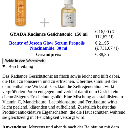
€ 16,90
(€
GYADA Radiance Gesichtstonic, 150 ml
112,67 / l)
Beauty of Joseon Glow Serum Propolis +
€ 21,95
Niacinamide, 30 ml
(€ 731,67 / l)
Gesamtpreis:
€ 38,85
Beide in den Warenkorb
Beschreibung
Das Radiance Gesichtstonic ist frisch sowie leicht und hilft dabei,
die Haut zu tonisieren und zu erfrischen. Überdies stimuliert der
darin enthaltene Wirkstoff-Cocktail die Zellregeneration, wirkt
vergrößerten Poren entgegen und verleiht damit dem Gesicht ein
ebenmäßigeres Erscheinungsbild. Eine Mischung aus stabilisiertem
Vitamin C, Mandelsäure, Lactobionsäure und Ferulasäure wirkt
leicht peelend, klärenden und aufhellend. Zusätzlich besitzt das
Produkt antioxidative Eigenschaften, die die Haut schützen während
sie gleichzeitig mit Feuchtigkeit versorgt wird.
Anwendung:
Morgens und abends nach der Reinigung mit dem