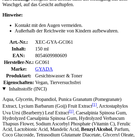
Waschgel, auf das Gesicht auftupfen.
Hinweise:
Kontakt mit den Augen vermeiden.
Außerhalb der Reichweite von Kindern aufbewahren.
Art.-Nr.:
XEC-GYA-GC061
Inhalt:
150 ml
EAN:
8054609980609
Hersteller-Nr.:
GC061
Marke:
GYADA
Produktart:
Gesichtswasser & Toner
Eigenschaften:
Vegan, Tierversuchsfrei
Inhaltsstoffe (INCI)
Aqua, Glycerin, Propandiol, Punica Granatum (Pomegranate)
[1]
Extract, Lycium Barbarum (Goij) Fruit Extract
, Arctostaphylos
[1]
Uva Ursi (Bearberry) Leaf Extract
, Caesalpinia Spinosa Gum,
Hydrolyzed Caesalpinia Spinosa Gum, Hydrolyzed Verbascum
Thapsus Flower, Sodium Ascorbyl Phosphate (Vitamin C), Ferulic
Acid, Lactobionic Acid, Mandelic Acid,
Benzyl Alcohol
, Parfum,
Coco Glucoside, Tetrasodium Glutamate Diacetate, Glyceryl Oleate,