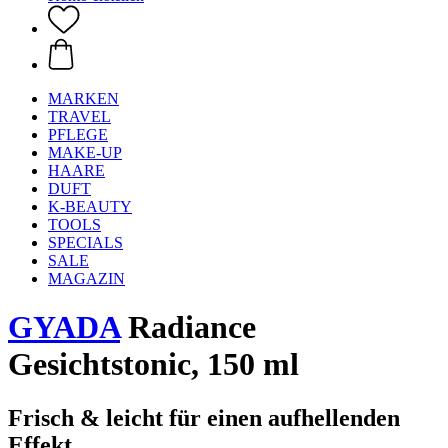
MARKEN
TRAVEL
PFLEGE
MAKE-UP
HAARE
DUFT
K-BEAUTY
TOOLS
SPECIALS
SALE
MAGAZIN
GYADA
Radiance
Gesichtstonic, 150 ml
Frisch & leicht für einen aufhellenden
Effekt