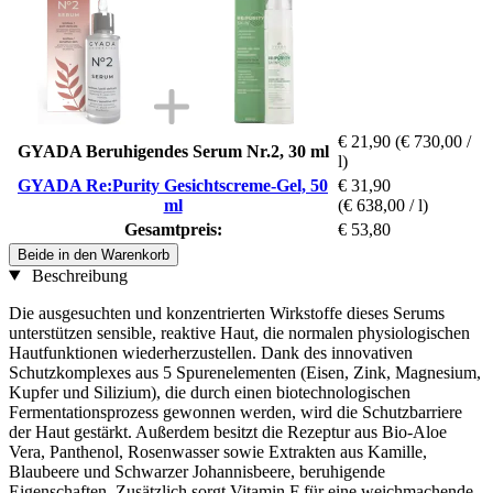
€ 21,90
(€ 730,00 /
GYADA Beruhigendes Serum Nr.2, 30 ml
l)
GYADA Re:Purity Gesichtscreme-Gel, 50
€ 31,90
ml
(€ 638,00 / l)
Gesamtpreis:
€ 53,80
Beide in den Warenkorb
Beschreibung
Die ausgesuchten und konzentrierten Wirkstoffe dieses Serums
unterstützen sensible, reaktive Haut, die normalen physiologischen
Hautfunktionen wiederherzustellen. Dank des innovativen
Schutzkomplexes aus 5 Spurenelementen (Eisen, Zink, Magnesium,
Kupfer und Silizium), die durch einen biotechnologischen
Fermentationsprozess gewonnen werden, wird die Schutzbarriere
der Haut gestärkt. Außerdem besitzt die Rezeptur aus Bio-Aloe
Vera, Panthenol, Rosenwasser sowie Extrakten aus Kamille,
Blaubeere und Schwarzer Johannisbeere, beruhigende
Eigenschaften. Zusätzlich sorgt Vitamin F für eine weichmachende