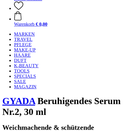
Warenkorb
€ 0,00
MARKEN
TRAVEL
PFLEGE
MAKE-UP
HAARE
DUFT
K-BEAUTY
TOOLS
SPECIALS
SALE
MAGAZIN
GYADA
Beruhigendes Serum
Nr.2, 30 ml
Weichmachende & schützende