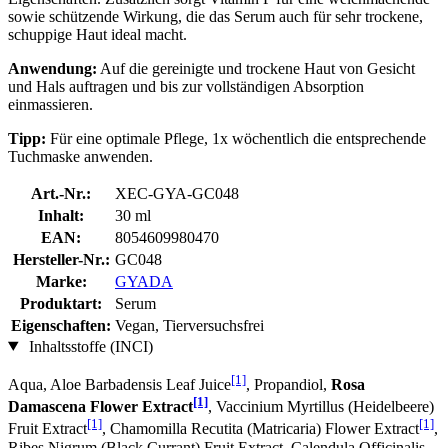
sowie schützende Wirkung, die das Serum auch für sehr trockene,
schuppige Haut ideal macht.
Anwendung:
Auf die gereinigte und trockene Haut von Gesicht
und Hals auftragen und bis zur vollständigen Absorption
einmassieren.
Tipp:
Für eine optimale Pflege, 1x wöchentlich die entsprechende
Tuchmaske anwenden.
Art.-Nr.:
XEC-GYA-GC048
Inhalt:
30 ml
EAN:
8054609980470
Hersteller-Nr.:
GC048
Marke:
GYADA
Produktart:
Serum
Eigenschaften:
Vegan, Tierversuchsfrei
Inhaltsstoffe (INCI)
[1]
Aqua, Aloe Barbadensis Leaf Juice
, Propandiol,
Rosa
[1]
Damascena Flower Extract
, Vaccinium Myrtillus (Heidelbeere)
[1]
[1]
Fruit Extract
, Chamomilla Recutita (Matricaria) Flower Extract
,
Ribes Nigrum (Black Currant) Fruit Extract, Calendula Officinalis