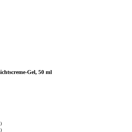
chtscreme-Gel, 50 ml
l)
l)