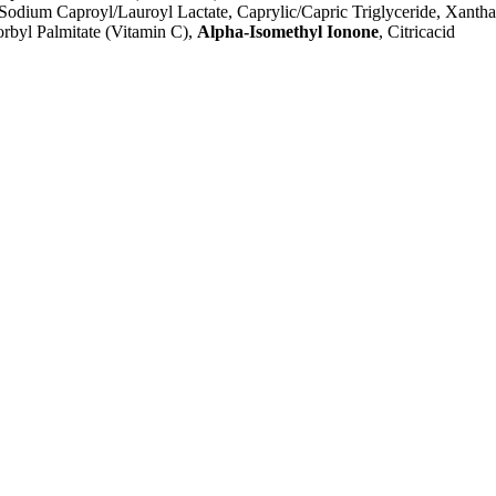
 Sodium Caproyl/Lauroyl Lactate, Caprylic/Capric Triglyceride, Xanth
orbyl Palmitate (Vitamin C),
Alpha-Isomethyl Ionone
, Citricacid