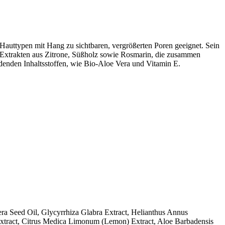
e Hauttypen mit Hang zu sichtbaren, vergrößerten Poren geeignet. Sein
 Extrakten aus Zitrone, Süßholz sowie Rosmarin, die zusammen
denden Inhaltsstoffen, wie Bio-Aloe Vera und Vitamin E.
fera Seed Oil, Glycyrrhiza Glabra Extract, Helianthus Annus
 Extract, Citrus Medica Limonum (Lemon) Extract, Aloe Barbadensis