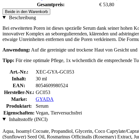
Gesamtpreis:
€ 53,80
Beide in den Warenkorb
Beschreibung
Bei erweiterten Poren ist dieses spezielle Serum dank seiner hohen Ko
innovativer Komplex an seboregulierenden, klärenden und adstringi
etwaige Unreinheiten entfernen und die Poren verkleinern. Die Form
Anwendung:
Auf die gereinigte und trockene Haut von Gesicht und H
Tipp:
Für eine optimale Pflege, 1x wöchentlich die entsprechende 
Art.-Nr.:
XEC-GYA-GC053
Inhalt:
30 ml
EAN:
8054609980524
Hersteller-Nr.:
GC053
Marke:
GYADA
Produktart:
Serum
Eigenschaften:
Vegan, Tierversuchsfrei
Inhaltsstoffe (INCI)
Aqua, Isoamyl Cocoate, Propandiol, Glycerin, Coco Caprylate/Caprat
(Sunflower) Seed Oil, Rosmarinus Officinalis (Rosemary) Extract, J