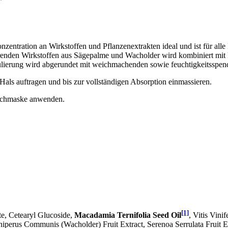
nzentration an Wirkstoffen und Pflanzenextrakten ideal und ist für all
erenden Wirkstoffen aus Sägepalme und Wacholder wird kombiniert mit
ulierung wird abgerundet mit weichmachenden sowie feuchtigkeitsspen
als auftragen und bis zur vollständigen Absorption einmassieren.
Tuchmaske anwenden.
[1]
e, Cetearyl Glucoside,
Macadamia Ternifolia Seed Oil
, Vitis Vini
uniperus Communis (Wacholder) Fruit Extract, Serenoa Serrulata Fruit