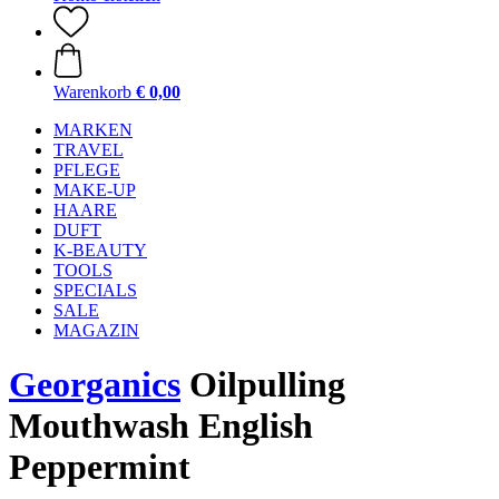
Warenkorb
€ 0,00
MARKEN
TRAVEL
PFLEGE
MAKE-UP
HAARE
DUFT
K-BEAUTY
TOOLS
SPECIALS
SALE
MAGAZIN
Georganics
Oilpulling
Mouthwash English
Peppermint