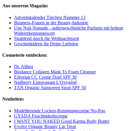
Aus unserem Magazin:
Adventskalender Türchen Nummer 13
Business-Frauen in der Beauty-Industrie
Une Nuit Nomade - außergewöhnliche Parfums mit hohem
Widererkennungswert
Strahlend durch die Weihnachtszeit
Geschenkideen für Deine Liebsten
Cosmeterie entdecken:
Dr. Althea
Biodance Collagen Mask To Foam Cleanser
Erborian CC Creme Doré SPF 30
Nailberry Extravagant L'Oxygéné
TAN Organic Sunscreen Sport SPF 50
Neuheiten:
Modellierende Locken-Reinigungscreme No-Poo
GYADA Feuchtigkeitscreme
I WANT YOU NAKED Good Karma Body Butter
Evolve Organic Beauty Lip Treat