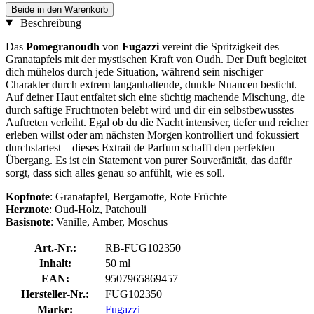
Beide in den Warenkorb
Beschreibung
Das
Pomegranoudh
von
Fugazzi
vereint die Spritzigkeit des
Granatapfels mit der mystischen Kraft von Oudh. Der Duft begleitet
dich mühelos durch jede Situation, während sein nischiger
Charakter durch extrem langanhaltende, dunkle Nuancen besticht.
Auf deiner Haut entfaltet sich eine süchtig machende Mischung, die
durch saftige Fruchtnoten belebt wird und dir ein selbstbewusstes
Auftreten verleiht. Egal ob du die Nacht intensiver, tiefer und reicher
erleben willst oder am nächsten Morgen kontrolliert und fokussiert
durchstartest – dieses Extrait de Parfum schafft den perfekten
Übergang. Es ist ein Statement von purer Souveränität, das dafür
sorgt, dass sich alles genau so anfühlt, wie es soll.
Kopfnote
: Granatapfel, Bergamotte, Rote Früchte
Herznote
: Oud-Holz, Patchouli
Basisnote
: Vanille, Amber, Moschus
Art.-Nr.:
RB-FUG102350
Inhalt:
50 ml
EAN:
9507965869457
Hersteller-Nr.:
FUG102350
Marke:
Fugazzi