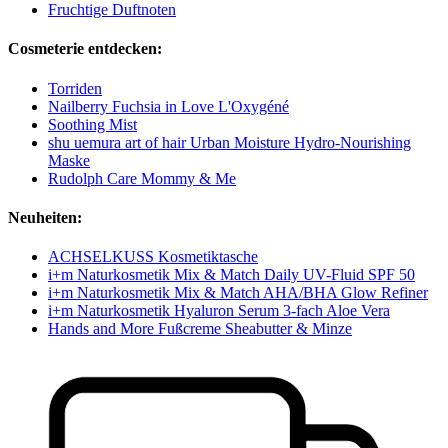
Fruchtige Duftnoten
Cosmeterie entdecken:
Torriden
Nailberry Fuchsia in Love L'Oxygéné
Soothing Mist
shu uemura art of hair Urban Moisture Hydro-Nourishing
Maske
Rudolph Care Mommy & Me
Neuheiten:
ACHSELKUSS Kosmetiktasche
i+m Naturkosmetik Mix & Match Daily UV-Fluid SPF 50
i+m Naturkosmetik Mix & Match AHA/BHA Glow Refiner
i+m Naturkosmetik Hyaluron Serum 3-fach Aloe Vera
Hands and More Fußcreme Sheabutter & Minze