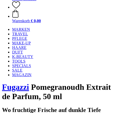
Warenkorb
€ 0,00
MARKEN
TRAVEL
PFLEGE
MAKE-UP
HAARE
DUFT
K-BEAUTY
TOOLS
SPECIALS
SALE
MAGAZIN
Fugazzi
Pomegranoudh Extrait
de Parfum, 50 ml
Wo fruchtige Frische auf dunkle Tiefe