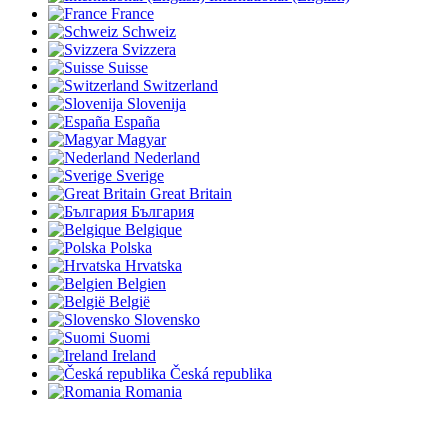
France
Schweiz
Svizzera
Suisse
Switzerland
Slovenija
España
Magyar
Nederland
Sverige
Great Britain
България
Belgique
Polska
Hrvatska
Belgien
België
Slovensko
Suomi
Ireland
Česká republika
Romania