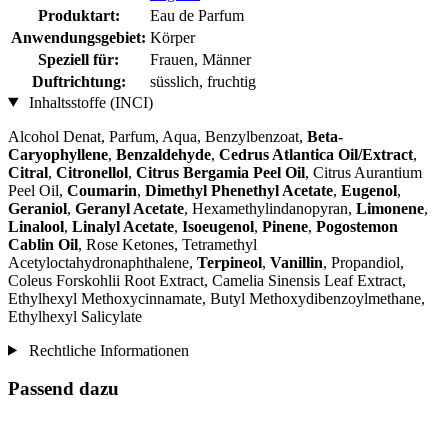
Produktart:
Eau de Parfum
Anwendungsgebiet:
Körper
Speziell für:
Frauen, Männer
Duftrichtung:
süsslich, fruchtig
Inhaltsstoffe (INCI)
Alcohol Denat, Parfum, Aqua, Benzylbenzoat,
Beta-
Caryophyllene
,
Benzaldehyde
,
Cedrus Atlantica Oil/Extract
,
Citral
,
Citronellol
,
Citrus Bergamia Peel Oil
, Citrus Aurantium
Peel Oil,
Coumarin
,
Dimethyl Phenethyl Acetate
,
Eugenol
,
Geraniol
,
Geranyl Acetate
, Hexamethylindanopyran,
Limonene
,
Linalool
,
Linalyl Acetate
,
Isoeugenol
,
Pinene
,
Pogostemon
Cablin Oil
, Rose Ketones, Tetramethyl
Acetyloctahydronaphthalene,
Terpineol
,
Vanillin
, Propandiol,
Coleus Forskohlii Root Extract, Camelia Sinensis Leaf Extract,
Ethylhexyl Methoxycinnamate, Butyl Methoxydibenzoylmethane,
Ethylhexyl Salicylate
Rechtliche Informationen
Passend dazu