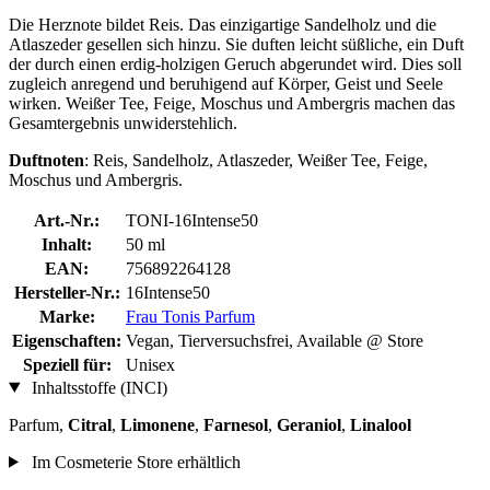
Die Herznote bildet Reis. Das einzigartige Sandelholz und die
Atlaszeder gesellen sich hinzu. Sie duften leicht süßliche, ein Duft
der durch einen erdig-holzigen Geruch abgerundet wird. Dies soll
zugleich anregend und beruhigend auf Körper, Geist und Seele
wirken. Weißer Tee, Feige, Moschus und Ambergris machen das
Gesamtergebnis unwiderstehlich.
Duftnoten
: Reis, Sandelholz, Atlaszeder, Weißer Tee, Feige,
Moschus und Ambergris.
Art.-Nr.:
TONI-16Intense50
Inhalt:
50 ml
EAN:
756892264128
Hersteller-Nr.:
16Intense50
Marke:
Frau Tonis Parfum
Eigenschaften:
Vegan, Tierversuchsfrei, Available @ Store
Speziell für:
Unisex
Inhaltsstoffe (INCI)
Parfum,
Citral
,
Limonene
,
Farnesol
,
Geraniol
,
Linalool
Im Cosmeterie Store erhältlich