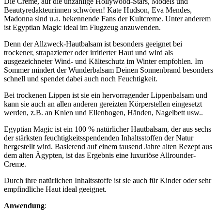
Die Creme, auf die unzählige Hollywood-Stars, Models und
Beautyredakteurinnen schwören! Kate Hudson, Eva Mendes,
Madonna sind u.a. bekennende Fans der Kultcreme. Unter anderem
ist Egyptian Magic ideal im Flugzeug anzuwenden.
Denn der Allzweck-Hautbalsam ist besonders geeignet bei
trockener, strapazierter oder irritierter Haut und wird als
ausgezeichneter Wind- und Kälteschutz im Winter empfohlen. Im
Sommer mindert der Wunderbalsam Deinen Sonnenbrand besonders
schnell und spendet dabei auch noch Feuchtigkeit.
Bei trockenen Lippen ist sie ein hervorragender Lippenbalsam und
kann sie auch an allen anderen gereizten Körperstellen eingesetzt
werden, z.B. an Knien und Ellenbogen, Händen, Nagelbett usw..
Egyptian Magic ist ein 100 % natürlicher Hautbalsam, der aus sechs
der stärksten feuchtigkeitsspendenden Inhaltsstoffen der Natur
hergestellt wird. Basierend auf einem tausend Jahre alten Rezept aus
dem alten Ägypten, ist das Ergebnis eine luxuriöse Allrounder-
Creme.
Durch ihre natürlichen Inhaltsstoffe ist sie auch für Kinder oder sehr
empfindliche Haut ideal geeignet.
Anwendung
: