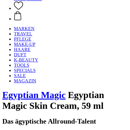
MARKEN
TRAVEL
PFLEGE
MAKE-UP
HAARE
DUFT
K-BEAUTY
TOOLS
SPECIALS
SALE
MAGAZIN
Egyptian Magic
Egyptian
Magic Skin Cream, 59 ml
Das ägyptische Allround-Talent