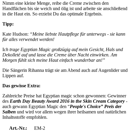
Nimm eine kleine Menge, reibe die Creme zwischen den
Handflächen bis sie weich und ölig ist und arbeite sie anschließend
in die Haut ein. So erzielst Du das optimale Ergebnis.
Tipp:
Kate Hudson:
“Meine liebste Hautpflege für unterwegs - sie kann
für alles verwendet werden!
I
ch trage Egyptian Magic großzügig auf mein Gesicht, Hals und
Dekolleté auf und lasse die Creme über Nacht einwirken. Am
Morgen fühlt sich meine Haut einfach wunderbar an!”
Die Sängerin Rihanna trägt sie am Abend auch auf Augenlider und
Lippen auf.
Das gewisse Extra:
Zahlreiche Preise hat Egyptian magic schon gewonnen: Gewinner
des
Earth Day Beauty Award 2016 in the Skin Cream Category
-
auch gewann Egyptian Magic den “
People's Choice” Preis der
Salben
und wird vor allem wegen ihrer heilsamen und natürlichen
Inhaltsstoffe empfohlen.
Art.-Nr.:
EM-2