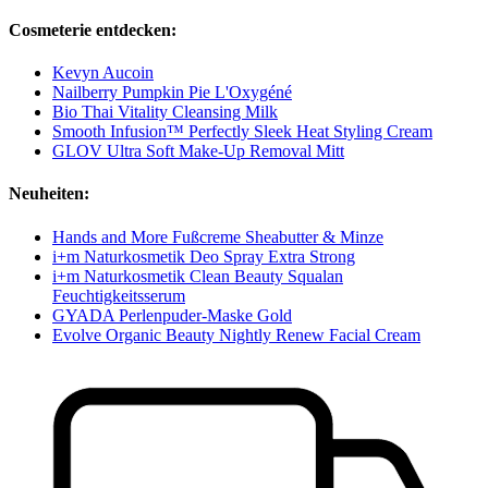
Cosmeterie entdecken:
Kevyn Aucoin
Nailberry Pumpkin Pie L'Oxygéné
Bio Thai Vitality Cleansing Milk
Smooth Infusion™ Perfectly Sleek Heat Styling Cream
GLOV Ultra Soft Make-Up Removal Mitt
Neuheiten:
Hands and More Fußcreme Sheabutter & Minze
i+m Naturkosmetik Deo Spray Extra Strong
i+m Naturkosmetik Clean Beauty Squalan
Feuchtigkeitsserum
GYADA Perlenpuder-Maske Gold
Evolve Organic Beauty Nightly Renew Facial Cream