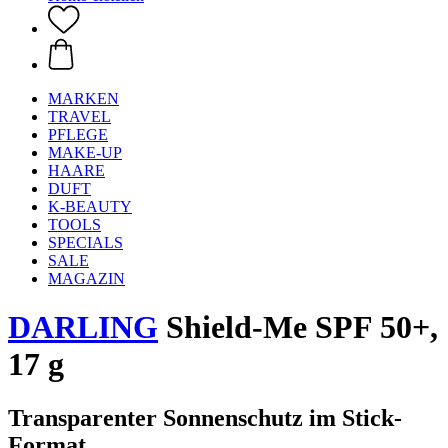
MARKEN
TRAVEL
PFLEGE
MAKE-UP
HAARE
DUFT
K-BEAUTY
TOOLS
SPECIALS
SALE
MAGAZIN
DARLING
Shield-Me SPF 50+,
17 g
Transparenter Sonnenschutz im Stick-
Format