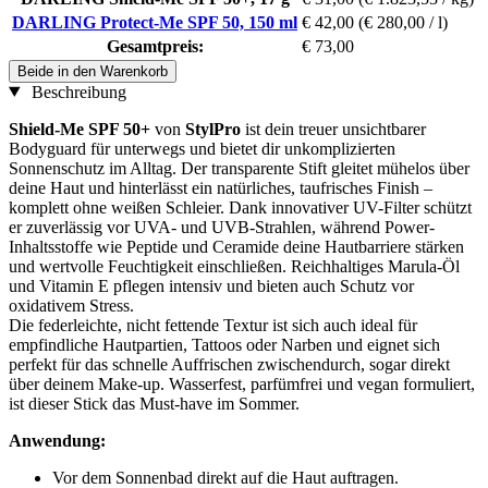
DARLING Protect-Me SPF 50, 150 ml
€ 42,00
(€ 280,00 / l)
Gesamtpreis:
€ 73,00
Beide in den Warenkorb
Beschreibung
Shield-Me SPF 50+
von
StylPro
ist dein treuer unsichtbarer
Bodyguard für unterwegs und bietet dir unkomplizierten
Sonnenschutz im Alltag. Der transparente Stift gleitet mühelos über
deine Haut und hinterlässt ein natürliches, taufrisches Finish –
komplett ohne weißen Schleier. Dank innovativer UV-Filter schützt
er zuverlässig vor UVA- und UVB-Strahlen, während Power-
Inhaltsstoffe wie Peptide und Ceramide deine Hautbarriere stärken
und wertvolle Feuchtigkeit einschließen. Reichhaltiges Marula-Öl
und Vitamin E pflegen intensiv und bieten auch Schutz vor
oxidativem Stress.
Die federleichte, nicht fettende Textur ist sich auch ideal für
empfindliche Hautpartien, Tattoos oder Narben und eignet sich
perfekt für das schnelle Auffrischen zwischendurch, sogar direkt
über deinem Make-up. Wasserfest, parfümfrei und vegan formuliert,
ist dieser Stick das Must-have im Sommer.
Anwendung:
Vor dem Sonnenbad direkt auf die Haut auftragen.