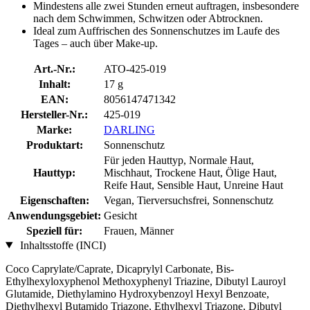
Mindestens alle zwei Stunden erneut auftragen, insbesondere
nach dem Schwimmen, Schwitzen oder Abtrocknen.
Ideal zum Auffrischen des Sonnenschutzes im Laufe des
Tages – auch über Make-up.
Art.-Nr.:
ATO-425-019
Inhalt:
17 g
EAN:
8056147471342
Hersteller-Nr.:
425-019
Marke:
DARLING
Produktart:
Sonnenschutz
Für jeden Hauttyp, Normale Haut,
Hauttyp:
Mischhaut, Trockene Haut, Ölige Haut,
Reife Haut, Sensible Haut, Unreine Haut
Eigenschaften:
Vegan, Tierversuchsfrei, Sonnenschutz
Anwendungsgebiet:
Gesicht
Speziell für:
Frauen, Männer
Inhaltsstoffe (INCI)
Coco Caprylate/Caprate, Dicaprylyl Carbonate, Bis-
Ethylhexyloxyphenol Methoxyphenyl Triazine, Dibutyl Lauroyl
Glutamide, Diethylamino Hydroxybenzoyl Hexyl Benzoate,
Diethylhexyl Butamido Triazone, Ethylhexyl Triazone, Dibutyl