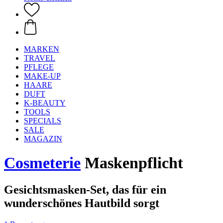
MARKEN
TRAVEL
PFLEGE
MAKE-UP
HAARE
DUFT
K-BEAUTY
TOOLS
SPECIALS
SALE
MAGAZIN
Cosmeterie
Maskenpflicht
Gesichtsmasken-Set, das für ein
wunderschönes Hautbild sorgt