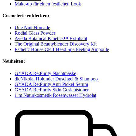
Make-up für einen festlichen Look
Cosmeterie entdecken:
Une Nuit Nomade
Rodial Glass Powder
Aveda Botanical Kinetics™ Exfoliant
The Original Beautyblender Discovery Kit
Esthetic House CP-1 Head Spa Peeling Ampoule
Neuheiten:
GYADA Re:Purity Nachtmaske
dieNikolai Holunder Duschgel & Shampoo
GYADA Re:Purity Anti-Pickel-Serum
GYADA Re:Purity Skin Gesichtstoner
i+m Naturkosmetik Rosenwasser Hydrolat