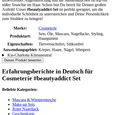
umwerfender Augenaufschlag und als Sahnehäubchen on top ein
süßer Srunchie im Haar. Schon bist Du bereit für Deinen großen
Auftritt! Unser
#beautyaddict-Set
ist perfekt geeignet, um die
individuelle Schönheit zu unterstreichen und Deine Persönlichkeit
zum Strahlen zu bringen!
Marke:
Cosmeterie
Sets, Öle, Mascara, Nagellacke, Styling,
Produktart:
Haargummi
Eigenschaften:
Tierversuchsfrei, Silikonfrei
Anwendungsgebiet:
Körper, Haare, Nägel, Wimpern
Kia-Charlotta Klimaneutral
Dieses Produkt bewerten
Erfahrungsberichte in Deutsch für
Cosmeterie #beautyaddict Set
Beliebte Kategorien:
Mascara & Wimperntusche
Make-up Sets
Roter Nagellack
Geschenksets