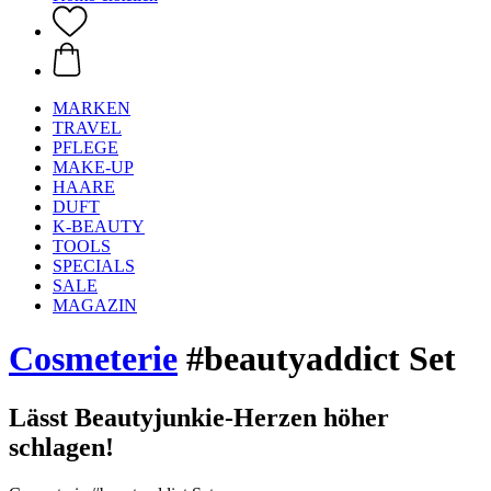
MARKEN
TRAVEL
PFLEGE
MAKE-UP
HAARE
DUFT
K-BEAUTY
TOOLS
SPECIALS
SALE
MAGAZIN
Cosmeterie
#beautyaddict Set
Lässt Beautyjunkie-Herzen höher
schlagen!