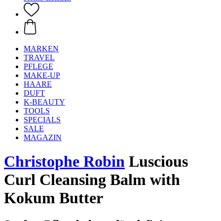
MARKEN
TRAVEL
PFLEGE
MAKE-UP
HAARE
DUFT
K-BEAUTY
TOOLS
SPECIALS
SALE
MAGAZIN
Christophe Robin
Luscious
Curl Cleansing Balm with
Kokum Butter