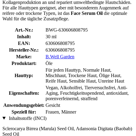
Kollagenproduktion an und repariert umweltbedingte Hautschäden.
Für alle Hauttypen geeignet, aber mit besonderem Augenmerk auf
reifere oder trockene Typen, ist das
Face Serum Oil
die optimale
Wahl für die tägliche Zusatzpflege.
Art.-Nr.:
BWG-630606808795
Inhalt:
30 ml
EAN:
630606808795
Hersteller-Nr.:
630606808795
Marke:
B.Well Garden
Produktart:
Öle
Für jeden Hauttyp, Normale Haut,
Hauttyp:
Mischhaut, Trockene Haut, Ölige Haut,
Reife Haut, Sensible Haut, Unreine Haut
Vegan, Alkoholfrei, Tierversuchsfrei, Anti-
Eigenschaften:
Aging, Feuchtigkeitsspendend, antioxidant,
porenverfeinernd, straffend
Anwendungsgebiet:
Gesicht
Speziell für:
Frauen, Männer
Inhaltsstoffe (INCI)
Sclerocarya Birrea (Marula) Seed Oil, Adansonia Digitata (Baobab)
Seed Oil