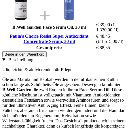
€ 39,90
(€
B.Well Garden Face Serum Oil, 30 ml
1.330,00 / l)
Paula's Choice Resist Super Antioxidant
€ 48,45
Concentrate Serum, 30 ml
(€ 1.615,00 / l)
Gesamtpreis:
€ 88,35
Beide in den Warenkorb
Beschreibung
Ultraleichte & aktivierende 24h-Pflege
Öle aus Marula und Baobab werden in der afrikanischen Kultur
schon lange als Schönheits-Öle angesehen. Deswegen kombiniert
B.Well Garden
die zwei Exoten in ihrem
Face Serum Oil
. Diese
göttliche Mischung ist vollgepackt mit Vitaminen, Antioxidantien,
essentiellen Fettsäuren sowie wertvollen Aminosäuren und sorgt so
für den ultimativen Anti-Aging-Effekt. Feine Linien, kleine
Fältchen, aber auch Irritationen werden gemindert und die Haut darf
sich außerdem an Regeneration, Rehydration sowie
Widerstandsfähigkeit freuen. Das Gesichtsöl punktet auch in seinem
nachhaltigen Charakter, denn es kurbelt langfristig die körpereigene