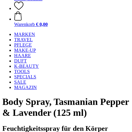
Warenkorb
€ 0,00
MARKEN
TRAVEL
PFLEGE
MAKE-UP
HAARE
DUFT
K-BEAUTY
TOOLS
SPECIALS
SALE
MAGAZIN
Body Spray, Tasmanian Pepper
& Lavender (125 ml)
Feuchtigkeitsspray für den Körper