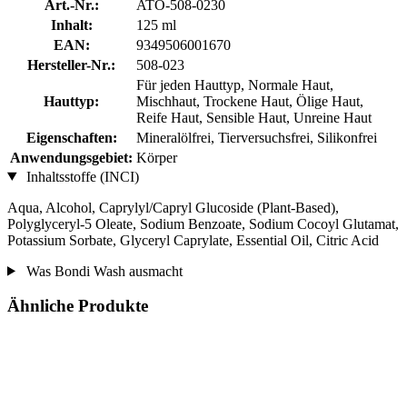
Art.-Nr.:
ATO-508-0230
Inhalt:
125 ml
EAN:
9349506001670
Hersteller-Nr.:
508-023
Für jeden Hauttyp, Normale Haut,
Hauttyp:
Mischhaut, Trockene Haut, Ölige Haut,
Reife Haut, Sensible Haut, Unreine Haut
Eigenschaften:
Mineralölfrei, Tierversuchsfrei, Silikonfrei
Anwendungsgebiet:
Körper
Inhaltsstoffe (INCI)
Aqua, Alcohol, Caprylyl/Capryl Glucoside (Plant-Based),
Polyglyceryl-5 Oleate, Sodium Benzoate, Sodium Cocoyl Glutamat,
Potassium Sorbate, Glyceryl Caprylate, Essential Oil, Citric Acid
Was Bondi Wash ausmacht
Ähnliche Produkte