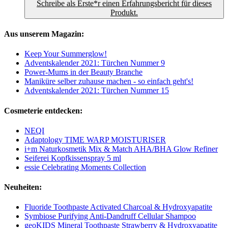
Schreibe als Erste*r einen Erfahrungsbericht für dieses
Produkt.
Aus unserem Magazin:
Keep Your Summerglow!
Adventskalender 2021: Türchen Nummer 9
Power-Mums in der Beauty Branche
Maniküre selber zuhause machen - so einfach geht's!
Adventskalender 2021: Türchen Nummer 15
Cosmeterie entdecken:
NEQI
Adaptology TIME WARP MOISTURISER
i+m Naturkosmetik Mix & Match AHA/BHA Glow Refiner
Seiferei Kopfkissenspray 5 ml
essie Celebrating Moments Collection
Neuheiten:
Fluoride Toothpaste Activated Charcoal & Hydroxyapatite
Symbiose Purifying Anti-Dandruff Cellular Shampoo
geoKIDS Mineral Toothpaste Strawberry & Hydroxyapatite