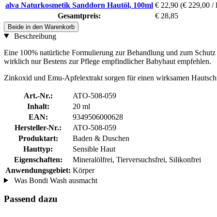
alva Naturkosmetik Sanddorn Hautöl, 100ml
€ 22,90
(€ 229,00 / 
Gesamtpreis:
€ 28,85
Beide in den Warenkorb
Beschreibung
Eine 100% natürliche Formulierung zur Behandlung und zum Schutz
wirklich nur Bestens zur Pflege empfindlicher Babyhaut empfehlen.
Zinkoxid und Emu-Apfelextrakt sorgen für einen wirksamen Hautschut
Art.-Nr.:
ATO-508-059
Inhalt:
20 ml
EAN:
9349506000628
Hersteller-Nr.:
ATO-508-059
Produktart:
Baden & Duschen
Hauttyp:
Sensible Haut
Eigenschaften:
Mineralölfrei, Tierversuchsfrei, Silikonfrei
Anwendungsgebiet:
Körper
Was Bondi Wash ausmacht
Passend dazu