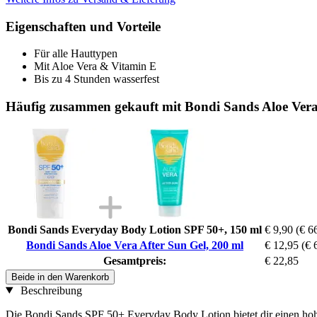
Eigenschaften und Vorteile
Für alle Hauttypen
Mit Aloe Vera & Vitamin E
Bis zu 4 Stunden wasserfest
Häufig zusammen gekauft mit Bondi Sands Aloe Vera
Bondi Sands Everyday Body Lotion SPF 50+, 150 ml
€ 9,90
(€ 66
Bondi Sands Aloe Vera After Sun Gel, 200 ml
€ 12,95
(€ 
Gesamtpreis:
€ 22,85
Beide in den Warenkorb
Beschreibung
Die Bondi Sands SPF 50+ Everyday Body Lotion bietet dir einen hohe