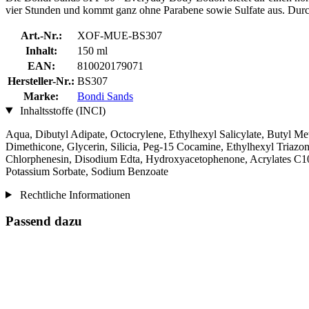
vier Stunden und kommt ganz ohne Parabene sowie Sulfate aus. Durch
Art.-Nr.:
XOF-MUE-BS307
Inhalt:
150 ml
EAN:
810020179071
Hersteller-Nr.:
BS307
Marke:
Bondi Sands
Inhaltsstoffe (INCI)
Aqua, Dibutyl Adipate, Octocrylene, Ethylhexyl Salicylate, Butyl
Dimethicone, Glycerin, Silicia, Peg-15 Cocamine, Ethylhexyl Triaz
Chlorphenesin, Disodium Edta, Hydroxyacetophenone, Acrylates C10-
Potassium Sorbate, Sodium Benzoate
Rechtliche Informationen
Passend dazu