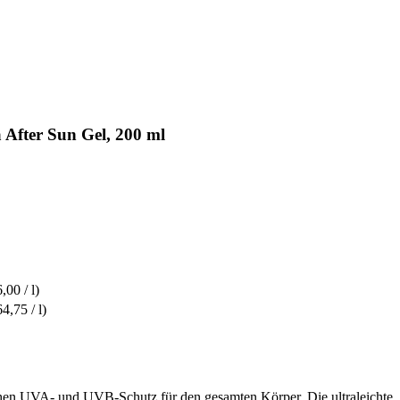
 After Sun Gel, 200 ml
,00 / l)
64,75 / l)
n UVA- und UVB-Schutz für den gesamten Körper. Die ultraleichte, sch