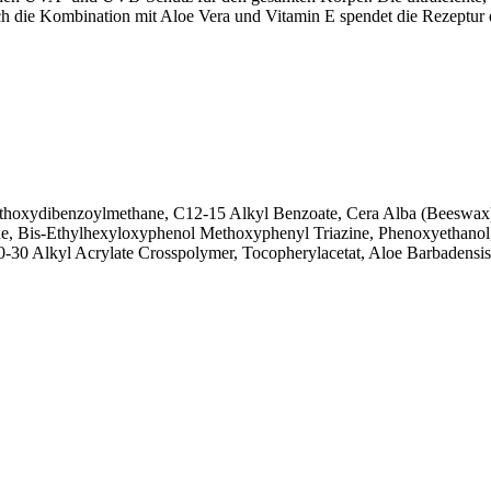
 die Kombination mit Aloe Vera und Vitamin E spendet die Rezeptur d
 Methoxydibenzoylmethane, C12-15 Alkyl Benzoate, Cera Alba (Beeswa
one, Bis-Ethylhexyloxyphenol Methoxyphenyl Triazine, Phenoxyethanol
30 Alkyl Acrylate Crosspolymer, Tocopherylacetat, Aloe Barbadensis 