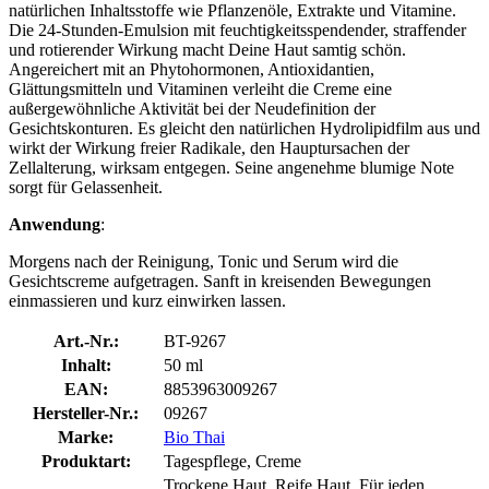
natürlichen Inhaltsstoffe wie Pflanzenöle, Extrakte und Vitamine.
Die 24-Stunden-Emulsion mit feuchtigkeitsspendender, straffender
und rotierender Wirkung macht Deine Haut samtig schön.
Angereichert mit an Phytohormonen, Antioxidantien,
Glättungsmitteln und Vitaminen verleiht die Creme eine
außergewöhnliche Aktivität bei der Neudefinition der
Gesichtskonturen. Es gleicht den natürlichen Hydrolipidfilm aus und
wirkt der Wirkung freier Radikale, den Hauptursachen der
Zellalterung, wirksam entgegen. Seine angenehme blumige Note
sorgt für Gelassenheit.
Anwendung
:
Morgens nach der Reinigung, Tonic und Serum wird die
Gesichtscreme aufgetragen. Sanft in kreisenden Bewegungen
einmassieren und kurz einwirken lassen.
Art.-Nr.:
BT-9267
Inhalt:
50 ml
EAN:
8853963009267
Hersteller-Nr.:
09267
Marke:
Bio Thai
Produktart:
Tagespflege, Creme
Trockene Haut, Reife Haut, Für jeden