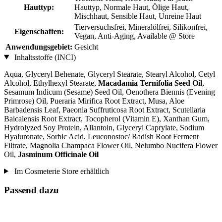
Hauttyp:
Hauttyp, Normale Haut, Ölige Haut,
Mischhaut, Sensible Haut, Unreine Haut
Tierversuchsfrei, Mineralölfrei, Silikonfrei,
Eigenschaften:
Vegan, Anti-Aging, Available @ Store
Anwendungsgebiet:
Gesicht
Inhaltsstoffe (INCI)
Aqua, Glyceryl Behenate, Glyceryl Stearate, Stearyl Alcohol, Cetyl
Alcohol, Ethylhexyl Stearate,
Macadamia Ternifolia Seed Oil
,
Sesamum Indicum (Sesame) Seed Oil, Oenothera Biennis (Evening
Primrose) Oil, Pueraria Mirifica Root Extract, Musa, Aloe
Barbadensis Leaf, Paeonia Suffruticosa Root Extract, Scutellaria
Baicalensis Root Extract, Tocopherol (Vitamin E), Xanthan Gum,
Hydrolyzed Soy Protein, Allantoin, Glyceryl Caprylate, Sodium
Hyaluronate, Sorbic Acid, Leuconostoc/ Radish Root Ferment
Filtrate, Magnolia Champaca Flower Oil, Nelumbo Nucifera Flower
Oil,
Jasminum Officinale Oil
Im Cosmeterie Store erhältlich
Passend dazu