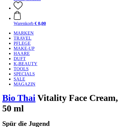
Warenkorb
€ 0,00
MARKEN
TRAVEL
PFLEGE
MAKE-UP
HAARE
DUFT
K-BEAUTY
TOOLS
SPECIALS
SALE
MAGAZIN
Bio Thai
Vitality Face Cream,
50 ml
Spür die Jugend