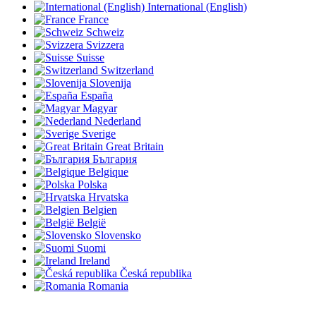
International (English)
France
Schweiz
Svizzera
Suisse
Switzerland
Slovenija
España
Magyar
Nederland
Sverige
Great Britain
България
Belgique
Polska
Hrvatska
Belgien
België
Slovensko
Suomi
Ireland
Česká republika
Romania