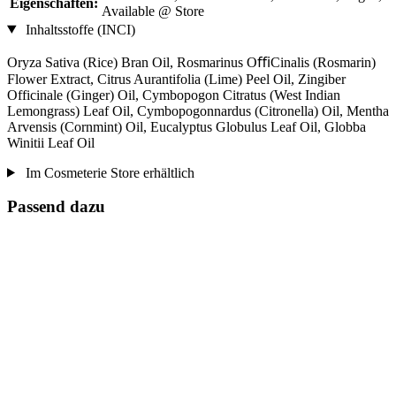
Eigenschaften:
Available @ Store
Inhaltsstoffe (INCI)
Oryza Sativa (Rice) Bran Oil, Rosmarinus OﬃCinalis (Rosmarin)
Flower Extract, Citrus Aurantifolia (Lime) Peel Oil, Zingiber
Officinale (Ginger) Oil, Cymbopogon Citratus (West Indian
Lemongrass) Leaf Oil, Cymbopogonnardus (Citronella) Oil, Mentha
Arvensis (Cornmint) Oil, Eucalyptus Globulus Leaf Oil, Globba
Winitii Leaf Oil
Im Cosmeterie Store erhältlich
Passend dazu