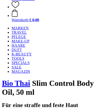
Warenkorb
€ 0,00
MARKEN
TRAVEL
PFLEGE
MAKE-UP
HAARE
DUFT
K-BEAUTY
TOOLS
SPECIALS
SALE
MAGAZIN
Bio Thai
Slim Control Body
Oil, 50 ml
Für eine straffe und feste Haut