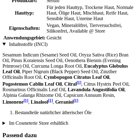
Produktart:
Serum
Für jeden Hauttyp, Trockene Haut, Normale
Hauttyp:
Haut, Ölige Haut, Mischhaut, Reife Haut,
Sensible Haut, Unreine Haut
Vegan, Mineralölfrei, Tierversuchsfrei,
Eigenschaften:
Silikonfrei, Available @ Store
Anwendungsgebiet:
Gesicht
Inhaltsstoffe (INCI)
Sesamum Indicum (Sesame) Seed Oil, Oryza Sativa (Rice) Bran
Oil, Pinus Koraiensis Seed Oil, Oenothera Biennis (Evening
Primrose) Oil, Curcuma Longa Root Oil,
Eucalyptus Globulus
Leaf Oil
, Piper Nigrum (Black Pepper) Seed Oil, Zinziber
Officinalis Root Oil,
Cymbopogon Citratus Leaf Oil
,
[1]
Pogostemon Cablin Leaf Oil
,
Citral
, Citrus Hystrix Peel Oil,
Rosmarinus Officinalis Leaf Oil,
Lavandula Angustifolia Oil
,
Alpinia Galanga Rhizome Oil, Capsicum Annuum Resin,
[1]
[1]
[1]
Limonene
,
Linalool
,
Geraniol
Bestandteile natürlicher ätherischer Öle
Im Cosmeterie Store erhältlich
Passend dazu