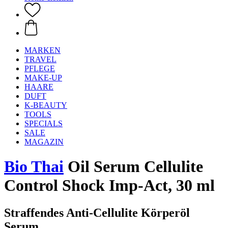
MARKEN
TRAVEL
PFLEGE
MAKE-UP
HAARE
DUFT
K-BEAUTY
TOOLS
SPECIALS
SALE
MAGAZIN
Bio Thai
Oil Serum Cellulite
Control Shock Imp-Act, 30 ml
Straffendes Anti-Cellulite Körperöl
Serum