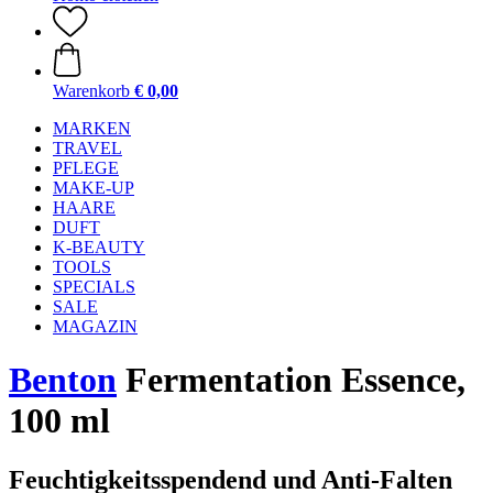
Warenkorb
€ 0,00
MARKEN
TRAVEL
PFLEGE
MAKE-UP
HAARE
DUFT
K-BEAUTY
TOOLS
SPECIALS
SALE
MAGAZIN
Benton
Fermentation Essence,
100 ml
Feuchtigkeitsspendend und Anti-Falten