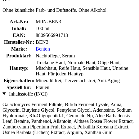
Ohne künstliche Farb- und Duftstoffe. Ohne Alkohol.
Art.-Nr.:
MIIN-BEN3
Inhalt:
100 ml
EAN:
8809566991713
Hersteller-Nr.:
BEN3
Marke:
Benton
Produktart:
Nachtpflege, Serum
Trockene Haut, Normale Haut, Ölige Haut,
Hauttyp:
Mischhaut, Reife Haut, Sensible Haut, Unreine
Haut, Für jeden Hauttyp
Eigenschaften:
Mineralölfrei, Tierversuchsfrei, Anti-Aging
Speziell für:
Frauen
Inhaltsstoffe (INCI)
Galactomyces Ferment Filtrate, Bifida Ferment Lysate, Aqua,
Glycerin, Butylene Glycol, Pentylene Glycol, Adenosine, Sodium
Hyaluronate, Rh-Oligopeptid-1, Ceramide Np, Aloe Barbadensis
Leaf, Betaine, Panthenol, Allantoin, Althaea Rosea Flower Extract,
Zanthoxylum Piperitum Fruit Extract, Pulsatilla Koreana Extract,
Usnea Barbata (Lichen) Extract, Arginin, Xanthan Gum