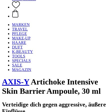
MARKEN
TRAVEL
PFLEGE
MAKE-UP
HAARE
DUFT
K-BEAUTY
TOOLS
SPECIALS
SALE
MAGAZIN
AXIS-Y
Artichoke Intensive
Skin Barrier Ampoule, 30 ml
Verteidige dich gegen aggressive, äußere
Einflüsse