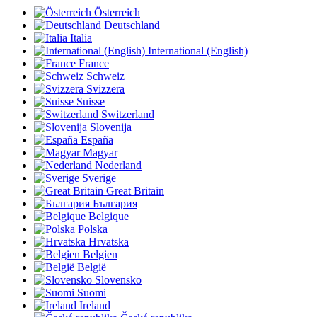
Österreich
Deutschland
Italia
International (English)
France
Schweiz
Svizzera
Suisse
Switzerland
Slovenija
España
Magyar
Nederland
Sverige
Great Britain
България
Belgique
Polska
Hrvatska
Belgien
België
Slovensko
Suomi
Ireland