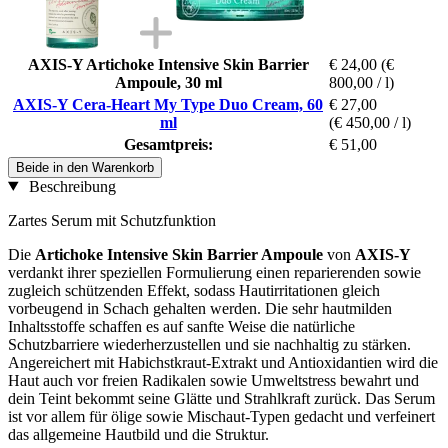
AXIS-Y Artichoke Intensive Skin Barrier
€ 24,00
(€
Ampoule, 30 ml
800,00 / l)
AXIS-Y Cera-Heart My Type Duo Cream, 60
€ 27,00
ml
(€ 450,00 / l)
Gesamtpreis:
€ 51,00
Beide in den Warenkorb
Beschreibung
Zartes Serum mit Schutzfunktion
Die
Artichoke Intensive Skin Barrier Ampoule
von
AXIS-Y
verdankt ihrer speziellen Formulierung einen reparierenden sowie
zugleich schützenden Effekt, sodass Hautirritationen gleich
vorbeugend in Schach gehalten werden. Die sehr hautmilden
Inhaltsstoffe schaffen es auf sanfte Weise die natürliche
Schutzbarriere wiederherzustellen und sie nachhaltig zu stärken.
Angereichert mit Habichstkraut-Extrakt und Antioxidantien wird die
Haut auch vor freien Radikalen sowie Umweltstress bewahrt und
dein Teint bekommt seine Glätte und Strahlkraft zurück. Das Serum
ist vor allem für ölige sowie Mischaut-Typen gedacht und verfeinert
das allgemeine Hautbild und die Struktur.