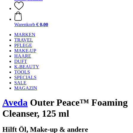
Warenkorb
€ 0,00
MARKEN
TRAVEL
PFLEGE
MAKE-UP
HAARE
DUFT
K-BEAUTY
TOOLS
SPECIALS
SALE
MAGAZIN
Aveda
Outer Peace™ Foaming
Cleanser, 125 ml
Hilft Öl, Make-up & andere