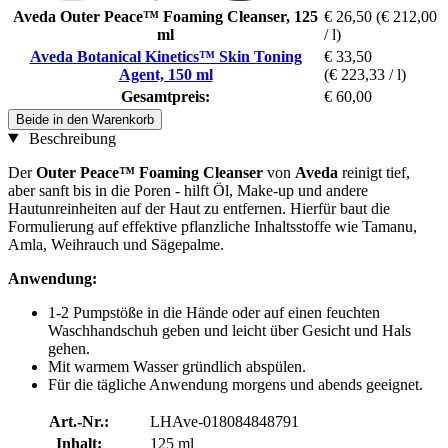
Aveda Outer Peace™ Foaming Cleanser, 125
€ 26,50
(€ 212,00
ml
/ l)
Aveda Botanical Kinetics™ Skin Toning
€ 33,50
Agent, 150 ml
(€ 223,33 / l)
Gesamtpreis:
€ 60,00
Beide in den Warenkorb
Beschreibung
Der
Outer Peace™ Foaming Cleanser
von
Aveda
reinigt tief,
aber sanft bis in die Poren - hilft Öl, Make-up und andere
Hautunreinheiten auf der Haut zu entfernen. Hierfür baut die
Formulierung auf effektive pflanzliche Inhaltsstoffe wie Tamanu,
Amla, Weihrauch und Sägepalme.
Anwendung:
1-2 Pumpstöße in die Hände oder auf einen feuchten
Waschhandschuh geben und leicht über Gesicht und Hals
gehen.
Mit warmem Wasser gründlich abspülen.
Für die tägliche Anwendung morgens und abends geeignet.
Art.-Nr.:
LHAve-018084848791
Inhalt:
125 ml