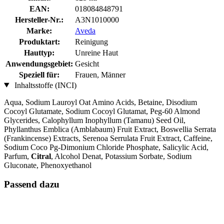
EAN:
018084848791
Hersteller-Nr.:
A3N1010000
Marke:
Aveda
Produktart:
Reinigung
Hauttyp:
Unreine Haut
Anwendungsgebiet:
Gesicht
Speziell für:
Frauen, Männer
Inhaltsstoffe (INCI)
Aqua, Sodium Lauroyl Oat Amino Acids, Betaine, Disodium
Cocoyl Glutamate, Sodium Cocoyl Glutamat, Peg-60 Almond
Glycerides, Calophyllum Inophyllum (Tamanu) Seed Oil,
Phyllanthus Emblica (Amblabaum) Fruit Extract, Boswellia Serrata
(Frankincense) Extracts, Serenoa Serrulata Fruit Extract, Caffeine,
Sodium Coco Pg-Dimonium Chloride Phosphate, Salicylic Acid,
Parfum,
Citral
, Alcohol Denat, Potassium Sorbate, Sodium
Gluconate, Phenoxyethanol
Passend dazu