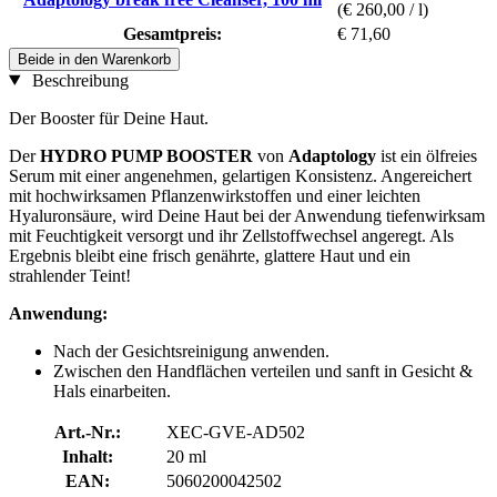
(€ 260,00 / l)
Gesamtpreis:
€ 71,60
Beide in den Warenkorb
Beschreibung
Der Booster für Deine Haut.
Der
HYDRO PUMP BOOSTER
von
Adaptology
ist ein ölfreies
Serum mit einer angenehmen, gelartigen Konsistenz. Angereichert
mit hochwirksamen Pflanzenwirkstoffen und einer leichten
Hyaluronsäure, wird Deine Haut bei der Anwendung tiefenwirksam
mit Feuchtigkeit versorgt und ihr Zellstoffwechsel angeregt. Als
Ergebnis bleibt eine frisch genährte, glattere Haut und ein
strahlender Teint!
Anwendung:
Nach der Gesichtsreinigung anwenden.
Zwischen den Handflächen verteilen und sanft in Gesicht &
Hals einarbeiten.
Art.-Nr.:
XEC-GVE-AD502
Inhalt:
20 ml
EAN:
5060200042502