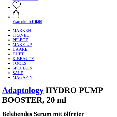
Warenkorb
€ 0,00
MARKEN
TRAVEL
PFLEGE
MAKE-UP
HAARE
DUFT
K-BEAUTY
TOOLS
SPECIALS
SALE
MAGAZIN
Adaptology
HYDRO PUMP
BOOSTER, 20 ml
Belebendes Serum mit ölfreier