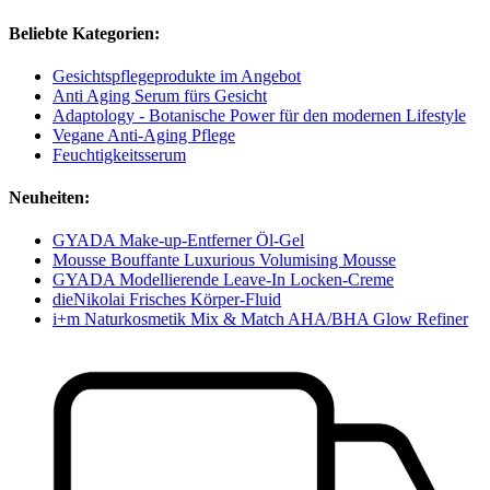
Beliebte Kategorien:
Gesichtspflegeprodukte im Angebot
Anti Aging Serum fürs Gesicht
Adaptology - Botanische Power für den modernen Lifestyle
Vegane Anti-Aging Pflege
Feuchtigkeitsserum
Neuheiten:
GYADA Make-up-Entferner Öl-Gel
Mousse Bouffante Luxurious Volumising Mousse
GYADA Modellierende Leave-In Locken-Creme
dieNikolai Frisches Körper-Fluid
i+m Naturkosmetik Mix & Match AHA/BHA Glow Refiner