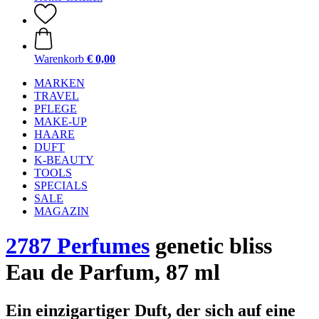
Warenkorb
€ 0,00
MARKEN
TRAVEL
PFLEGE
MAKE-UP
HAARE
DUFT
K-BEAUTY
TOOLS
SPECIALS
SALE
MAGAZIN
2787 Perfumes
genetic bliss
Eau de Parfum, 87 ml
Ein einzigartiger Duft, der sich auf eine