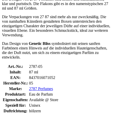
klar und puristisch. Die Flakons gibt es in den namenstypischen 27
ml und 87 ml Größen.
Die Verpackungen von 27 87 sind mehr als nur zweckmäßig. Die
von namhaften Künstlern gestalteten Boxen unterstreichen den
einzigartigen Charakter der jeweiligen Düfte auf einer individuellen,
visuellen Ebene. Ein besonderes Schmuckstück, ideal zur weiteren
Verwendung.
Das Design von
Genetic Bliss
symbolisiert mit seinen sanften
Farbtönen einen Hinweis auf die individuellen Hauteigenschaften,
die der Duft nutzt, um sich zu einem einzigartigen Parfüm zu
entwickeln.
Art.-Nr.:
2787-05
Inhalt:
87 ml
EAN:
8437016071052
Hersteller-Nr.:
05
Marke:
2787 Perfumes
Produktart:
Eau de Parfum
Eigenschaften:
Available @ Store
Speziell für:
Unisex
Duftrichtung:
hölzern